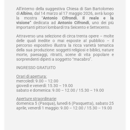
All’interno della suggestiva Chiesa di San Bartolomeo
di
Albino
, dal 14 marzo al 17 maggio 2026, avrà luogo
la mostra “
Antonio Cifrondi. Il reale e la
visione”
dedicata ad
Antonio Cifrondi
, uno dei più
importanti pittori lombardi tra Seicento e Settecento.
Attraverso una selezione di circa trenta opere – molte
delle quali inedite o mai esposte al pubblico – il
percorso espositivo illustra la ricca varietà tematica
della sua produzione: soggetti religiosi e biblici, nature
morte, paesaggi, ritratti, scene di vita popolare e
sorprendenti dipinti a soggetto “macabro”.
INGRESSO GRATUITO
Orari di apertura:
mercoledì: 9.00 – 12.00
giovedì e venerdì: 15.30 – 19.00
sabato e domenica: 9.00 – 12.00 / 15.30 – 19.00
Aperture straordinarie
:
domenica 5 (Pasqua), lunedì 6 (Pasquetta), sabato 25
aprile, venerdì 1 maggio: 9.00 – 12.00 / 15.30 – 19.00