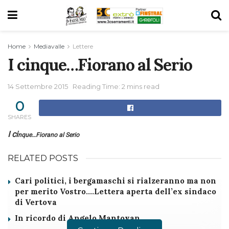
Home
Mediavalle
Lettere
I cinque…Fiorano al Serio
14 Settembre 2015
Reading Time: 2 mins read
0
SHARES
I ci
nque…Fiorano al Serio
RELATED POSTS
Cari politici, i bergamaschi si rialzeranno ma non
per merito Vostro….Lettera aperta dell’ex sindaco
di Vertova
In ricordo di Angelo Mantovan