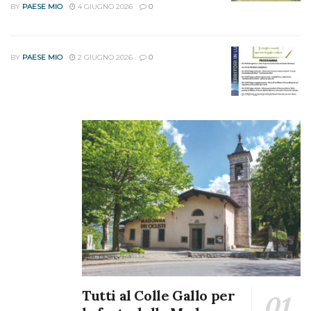
BY
PAESE MIO
4 GIUGNO 2026
0
protezione civile e partecipazione a simulazioni ed
esercitazioni con i volontari; addestramento formale e
percorsi a squadre; escursioni lungo i sentieri della zona;
BY
PAESE MIO
2 GIUGNO 2026
0
pernottamento in tenda; attività di Orienteering. Entusiasti
alla caccia al tesoro ad Orezzo.
Inoltre, durante la permanenza al campo, i ragazzi hanno
incontrato i volontari delle varie specialità della Protezione
Civile dell’Associazione Nazionale Alpini e della Sanità
alpina (primo soccorso, logistica ospedale da campo),
che hanno coinvolto i ragazzi con attività in aula e di pratica
sul campo. E anche un agente della Polizia di Stato, che ha
illustrato i rischi della strada e l’importanza della sicurezza.
E la Croce Rossa.
Per i ragazzi dormire in tenda, pranzare e cenare insieme e
vivere la quotidianità sono stati la cornice in cui vivere il
Tutti al Colle Gallo per
fare squadra, l’essere solidali, rafforzare i valori civici,