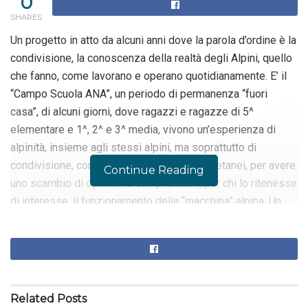
0
SHARES
Un progetto in atto da alcuni anni dove la parola d’ordine è la
condivisione, la conoscenza della realtà degli Alpini, quello
che fanno, come lavorano e operano quotidianamente. E’ il
“Campo Scuola ANA”, un periodo di permanenza “fuori
casa”, di alcuni giorni, dove ragazzi e ragazze di 5^
elementare e 1^, 2^ e 3^ media, vivono un’esperienza di
alpinità, insieme agli stessi alpini, ma soprattutto di
condivisione, con momenti conviviali fra coetanei, per avere
Continue Reading
uno scambio di opinioni e comprendere, per chi lo ritenesse
di interesse, il funzionamento della “macchina” alpina. Un
nutrito gruppo: ben 42 ragazzi.
RELATED POSTS
Ultimato l’impianto di videosorveglianza
comunale
Related
Posts