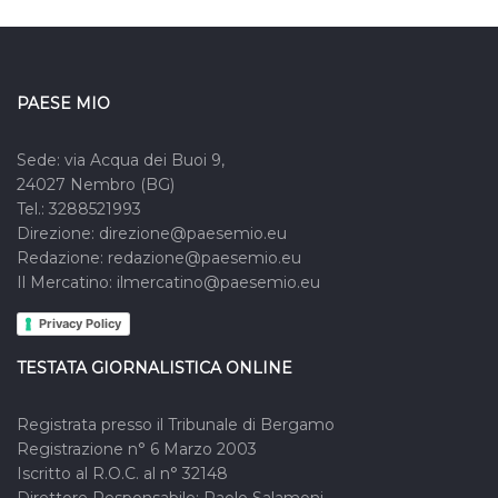
cuoco: ho potuto vivere da vicino lo spirito di squadra, la
collaborazione e l’energia positiva che avete saputo
trasmettere. Queste iniziative sono preziose per la nostra
comunità perché seminano nei ragazzi valori di amicizia,
PAESE MIO
rispetto e solidarietà, che rappresentano le radici del nostro
futuro. A nome dell’Amministrazione comunale e
Sede: via Acqua dei Buoi 9,
personalmente, rinnovo la mia gratitudine per l’impegno, la
24027 Nembro (BG)
passione e l’esempio che continuate ad offrire
”.
Tel.: 3288521993
Direzione: direzione@paesemio.eu
Redazione: redazione@paesemio.eu
Il Mercatino: ilmercatino@paesemio.eu
Privacy Policy
TESTATA GIORNALISTICA ONLINE
Registrata presso il Tribunale di Bergamo
Registrazione n° 6 Marzo 2003
Iscritto al R.O.C. al n° 32148