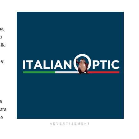
na,
à
lla
 e
a
stra
 e
ADVERTISEMENT