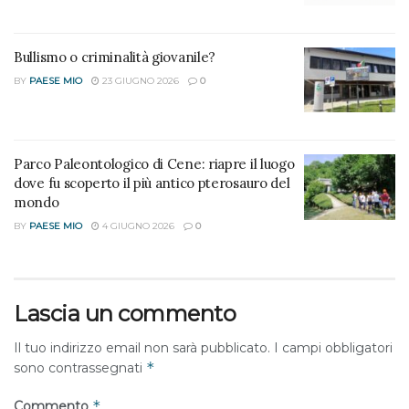
in paese, secondo un percorso prestabilito. L’evento,
ovviamente, va al di là del suo aspetto sportivo, ma punta a
Bullismo o criminalità giovanile?
sensibilizzare la comunità sulle attività della Fondazione, in
particolare delle tre Comunità Psichiatriche presenti al suo
BY
PAESE MIO
23 GIUGNO 2026
0
interno: Quadrifoglio, Rugiada e Agorà”.
RELATED POSTS
Parco Paleontologico di Cene: riapre il luogo
dove fu scoperto il più antico pterosauro del
Ultimato l’impianto di videosorveglianza
mondo
comunale
BY
PAESE MIO
4 GIUGNO 2026
0
Incontri, musiva e tradizioni: l’estate prende vita
a Fiorano al Serio
Tiziano Piazza
Lascia un commento
ADVERTISEMENT
Il tuo indirizzo email non sarà pubblicato.
I campi obbligatori
*
sono contrassegnati
*
Commento