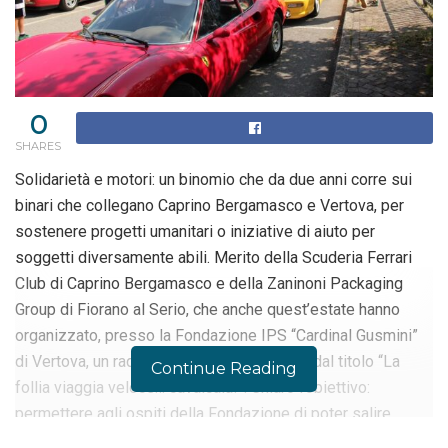
0
SHARES
Solidarietà e motori: un binomio che da due anni corre sui
binari che collegano Caprino Bergamasco e Vertova, per
sostenere progetti umanitari o iniziative di aiuto per
soggetti diversamente abili. Merito della Scuderia Ferrari
Club di Caprino Bergamasco e della Zaninoni Packaging
Group di Fiorano al Serio, che anche quest’estate hanno
organizzato, presso la Fondazione IPS “Cardinal Gusmini”
di Vertova, un raduno ufficiale delle Ferrari, dal titolo “La
Continue Reading
follia viaggia veloce… cavalcala!”. Chiaro l’obiettivo:
permettere agli ospiti della Fondazione di poter salire
gratuitamente sulle rombanti Ferrari per un giro turistico e,