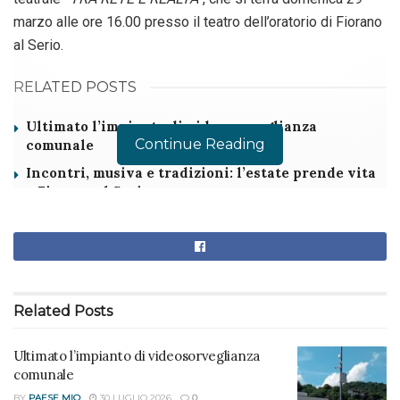
marzo alle ore 16.00
presso
il teatro dell’oratorio di Fiorano
al Serio
.
RELATED POSTS
Ultimato l’impianto di videosorveglianza
Continue Reading
comunale
Incontri, musiva e tradizioni: l’estate prende vita
a Fiorano al Serio
Attraverso il linguaggio del teatro, lo
ADVERTISEMENT
spettacolo propone una riflessione
divertente e profonda sull’uso consapevole dei dispositivi
digitali, coinvolgendo
bambini, adolescenti e famiglie
. Al
Related
Posts
termine della rappresentazione verranno presentati i
Patti
Digitali
, un’iniziativa per promuovere un approccio
Ultimato l’impianto di videosorveglianza
comunale
equilibrato e consapevole alle tecnologie.
BY
PAESE MIO
30 LUGLIO 2026
0