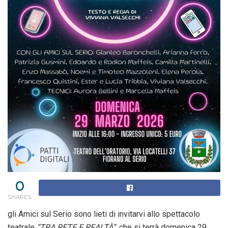
0
SHARES
gli
Amici sul Serio
sono lieti di invitarvi allo spettacolo
teatrale
“TRA RETE E REALTÀ”
, che si terrà
domenica 29