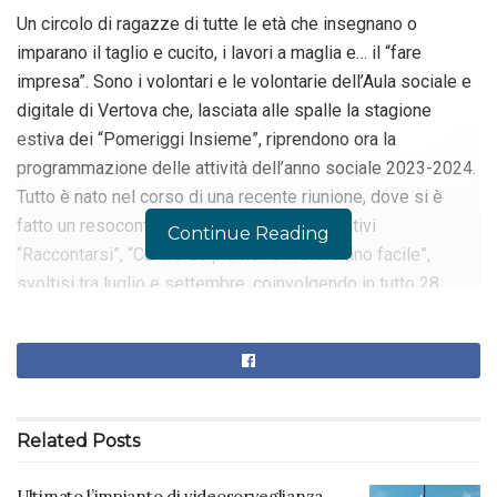
Un circolo di ragazze di tutte le età che insegnano o
imparano il taglio e cucito, i lavori a maglia e… il “fare
impresa”. Sono i volontari e le volontarie dell’Aula sociale e
digitale di Vertova che, lasciata alle spalle la stagione
estiva dei “Pomeriggi Insieme”, riprendono ora la
programmazione delle attività dell’anno sociale 2023-2024.
Tutto è nato nel corso di una recente riunione, dove si è
fatto un resoconto dei tre cicli di incontri estivi
Continue Reading
“Raccontarsi”, “Curare Le piante” e “Telefonino facile”,
svoltisi tra luglio e settembre, coinvolgendo in tutto 28
residenti, quasi tutti frequentatori dei suddetti incontri.
RELATED POSTS
Ultimato l’impianto di videosorveglianza
comunale
Related
Posts
Incontri, musiva e tradizioni: l’estate prende vita
a Fiorano al Serio
Ultimato l’impianto di videosorveglianza