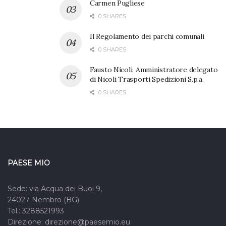
Carmen Pugliese
0 SHARES
Il Regolamento dei parchi comunali
0 SHARES
Fausto Nicoli, Amministratore delegato
di Nicoli Trasporti Spedizioni S.p.a.
0 SHARES
PAESE MIO
Sede: via Acqua dei Buoi 9,
24027 Nembro (BG)
Tel.: 3288521993
Direzione: direzione@paesemio.eu