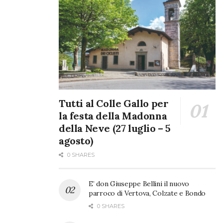
telefonare al 340.6709122 oppure presentarsi ogni giovedì
dalle 15 alle 17.30 presso l’Aula sociale e digitale, in via
Card. Gusmini 9, a Vertova.
Per informazioni: aula.sociale.e.digitale.vertova@gmail.com
oppure WhatsApp 340.6709.122.
Tutti al Colle Gallo per
la festa della Madonna
della Neve (27 luglio – 5
agosto)
0 SHARES
E’ don Giuseppe Bellini il nuovo
parroco di Vertova, Colzate e Bondo
0 SHARES