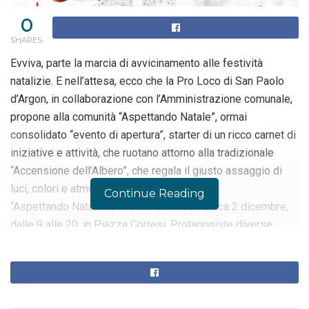
0
SHARES
Evviva, parte la marcia di avvicinamento alle festività
natalizie. E nell’attesa, ecco che la Pro Loco di San Paolo
d’Argon, in collaborazione con l’Amministrazione comunale,
propone alla comunità “Aspettando Natale”, ormai
consolidato “evento di apertura”, starter di un ricco carnet di
iniziative e attività, che ruotano attorno alla tradizionale
“Accensione dell’Albero”, che regala il giusto assaggio di
luci, colori e atmosfere natalizie.
Continue Reading
“Aspettando Natale” è in calendario domenica 2 dicembre,
dalle 9 alle 20, in Piazza Cortesi. Protagoniste diverse
realtà, fra associazioni, gruppi, enti e agenzie del territorio,
coordinate, come detto, dalla Pro Loco di San Paolo
d’Argon, capitanata da Marcello Spreafico.
L’evento prevede l’allestimento di stand di hobbisti e