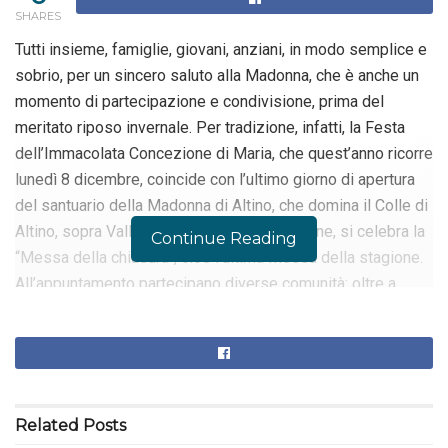
SHARES
Tutti insieme, famiglie, giovani, anziani, in modo semplice e
sobrio, per un sincero saluto alla Madonna, che è anche un
momento di partecipazione e condivisione, prima del
meritato riposo invernale. Per tradizione, infatti, la Festa
dell’Immacolata Concezione di Maria, che quest’anno ricorre
lunedì 8 dicembre, coincide con l’ultimo giorno di apertura
del santuario della Madonna di Altino, che domina il Colle di
Altino, sopra Vall’Alta. E, sempre da tradizione, si celebra la
Continue Reading
“Messa della chiusura”, cioè l’ultima Messa della stagione.
All’appuntamento partecipano diverse comunità: oltre a
quella di Vall’Alta, che ogni anno anima il santuario con
diverse iniziative di preghiera e devozione popolare, anche
quelle della Valle del Lujo, della Val Cavallina e della Val
Seriana, che grande fede nutrono per questo santuario
mariano, peraltro frequentato anche da fedeli provenienti da
Related
Posts
tutta la Bergamasca.